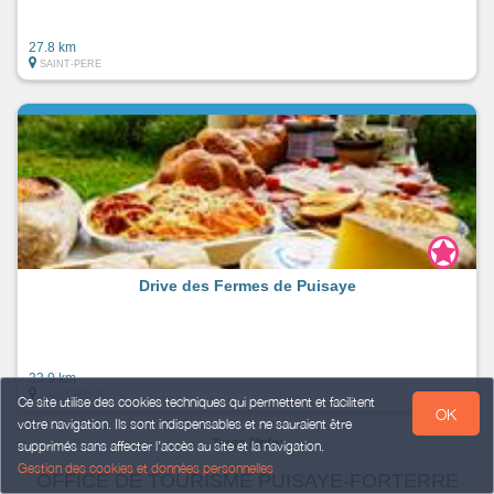
27.8 km
SAINT-PERE
Drive des Fermes de Puisaye
33.9 km
SAINT-PRIVE
Ce site utilise des cookies techniques qui permettent et facilitent
OK
votre navigation. Ils sont indispensables et ne sauraient être
Toute l'Info:
supprimés sans affecter l’accès au site et la navigation.
Gestion des cookies et données personnelles
OFFICE DE TOURISME PUISAYE-FORTERRE