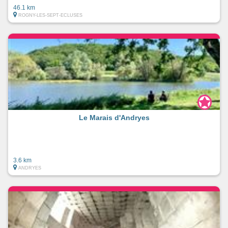
46.1 km
ROGNY-LES-SEPT-ECLUSES
Le Marais d'Andryes
3.6 km
ANDRYES