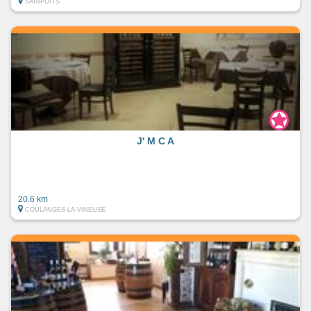
SAINPUITS
J' M C A
20.6 km
COULANGES-LA-VINEUSE