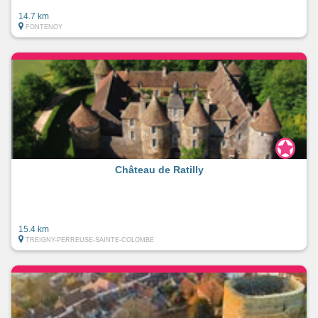
14.7 km
FONTENOY
Château de Ratilly
15.4 km
TREIGNY-PERREUSE-SAINTE-COLOMBE