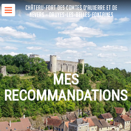
CHÂTEAU-FORT DES COMTES D'AUXERRE ET DE
NEVERS - DRUYES-LES-BELLES-FONTAINES
MES
RECOMMANDATIONS