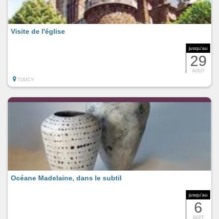
Visite de l'église
jusqu'au
29
AOUT
TOUCY
Océane Madelaine, dans le subtil
jusqu'au
6
SEPT