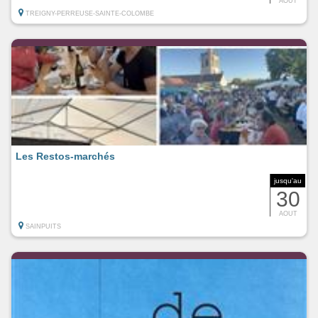
AOUT
TREIGNY-PERREUSE-SAINTE-COLOMBE
Les Restos-marchés
jusqu'au
30
AOUT
SAINPUITS