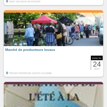
SAINT-SAUVEUR-EN-PUISAYE
Marché de producteurs locaux
jusqu'au
24
SEPT
TREIGNY-PERREUSE-SAINTE-COLOMBE