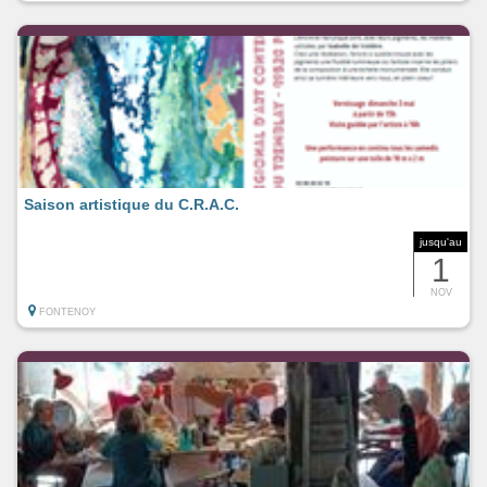
Saison artistique du C.R.A.C.
jusqu'au
1
NOV
FONTENOY