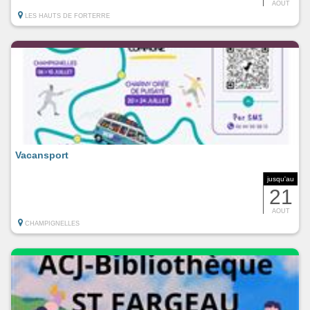
AOUT
LES HAUTS DE FORTERRE
Vacansport
jusqu'au
21
AOUT
CHAMPIGNELLES