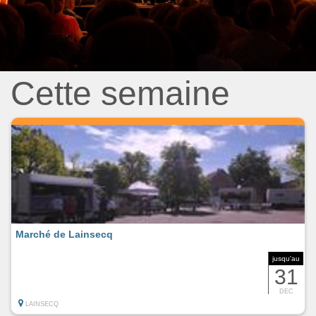
Cette semaine
Marché de Lainsecq
jusqu'au
31
DEC
LAINSECQ