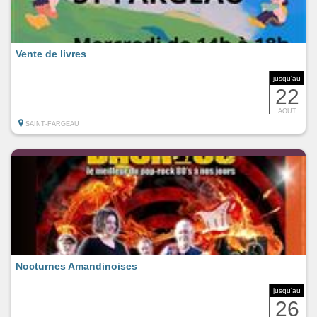
Vente de livres
jusqu'au
22
AOUT
SAINT-FARGEAU
Nocturnes Amandinoises
jusqu'au
26