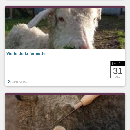
Visite de la fermette
jusqu'au
31
DEC
SAINT-VERAIN