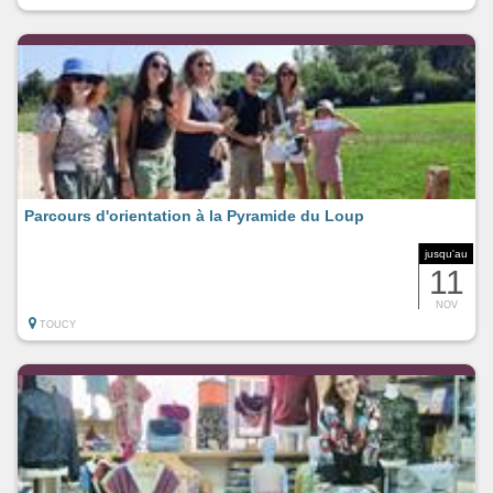
Parcours d'orientation à la Pyramide du Loup
jusqu'au
11
NOV
TOUCY