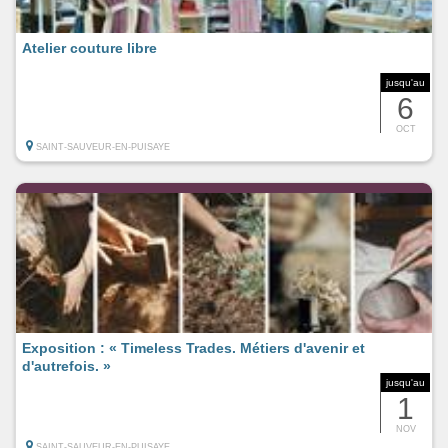
Atelier couture libre
jusqu'au
6
OCT
SAINT-SAUVEUR-EN-PUISAYE
Exposition : « Timeless Trades. Métiers d'avenir et
d'autrefois. »
jusqu'au
1
NOV
SAINT-SAUVEUR-EN-PUISAYE