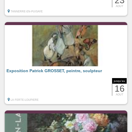
23
AOUT
TANNERRE-EN-PUISAYE
Exposition Patrick GROSSET, peintre, sculpteur
jusqu'au
16
AOUT
LA FERTE-LOUPIERE