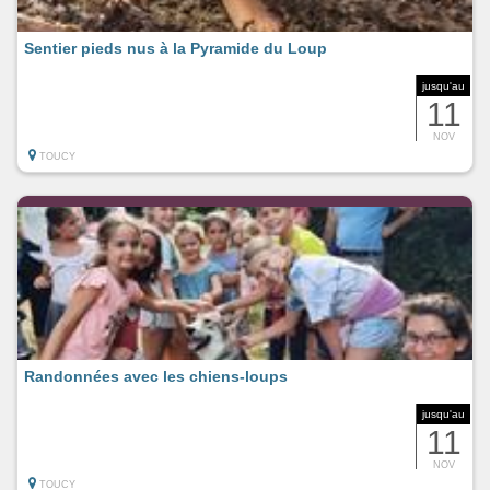
Sentier pieds nus à la Pyramide du Loup
jusqu'au
11
NOV
TOUCY
Randonnées avec les chiens-loups
jusqu'au
11
NOV
TOUCY