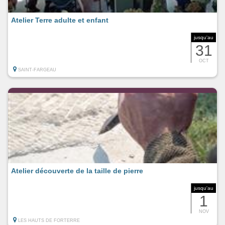
Atelier Terre adulte et enfant
jusqu'au
31
OCT
SAINT-FARGEAU
Atelier découverte de la taille de pierre
jusqu'au
1
NOV
LES HAUTS DE FORTERRE