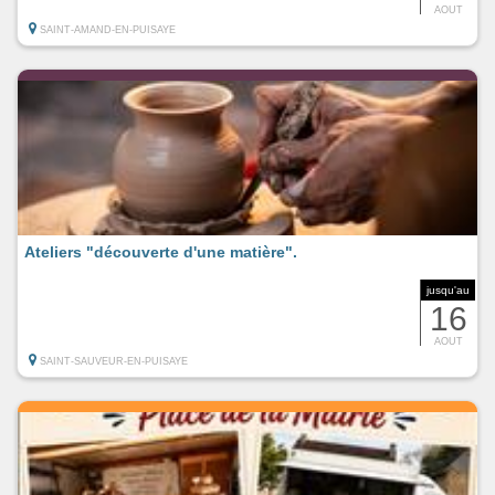
AOUT
SAINT-AMAND-EN-PUISAYE
Ateliers "découverte d'une matière".
jusqu'au
16
AOUT
SAINT-SAUVEUR-EN-PUISAYE