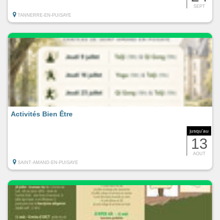
SEPT
TANNERRE-EN-PUISAYE
Activités Bien Être
jusqu'au
13
AOUT
SAINT-AMAND-EN-PUISAYE