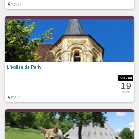
TOUCY
L'église de Parly
jusqu'au
19
SEPT
PARLY