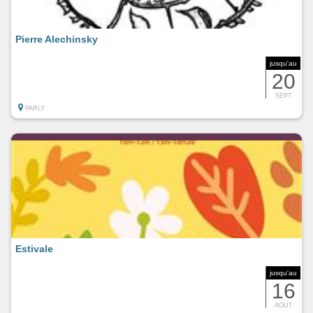
Pierre Alechinsky
jusqu'au
20
SEPT
PARLY
Estivale
jusqu'au
16
AOUT