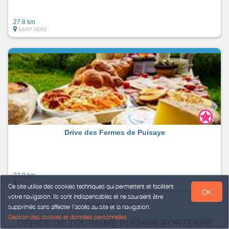
27.8 km
SAINT-PERE
Drive des Fermes de Puisaye
33.9 km
SAINT-PRIVE
Ce site utilise des cookies techniques qui permettent et facilitent
OK
votre navigation. Ils sont indispensables et ne sauraient être
All the information:
supprimés sans affecter l’accès au site et la navigation.
Gestion des cookies et données personnelles
OFFICE DE TOURISME PUISAYE-FORTERRE