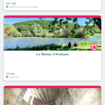
46.1 km
ROGNY-LES-SEPT-ECLUSES
Le Marais d'Andryes
3.6 km
ANDRYES