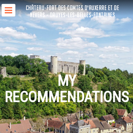
CHÂTEAU-FORT DES COMTES D'AUXERRE ET DE
NEVERS - DRUYES-LES-BELLES-FONTAINES
MY
RECOMMENDATIONS