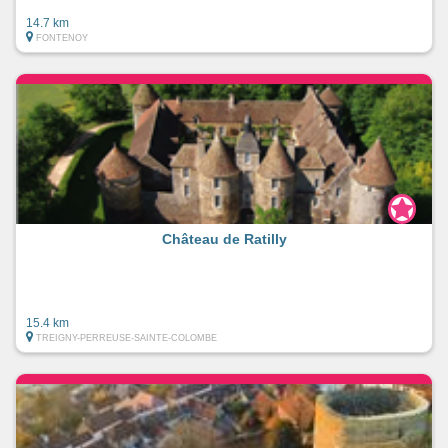
14.7 km
FONTENOY
Château de Ratilly
15.4 km
TREIGNY-PERREUSE-SAINTE-COLOMBE