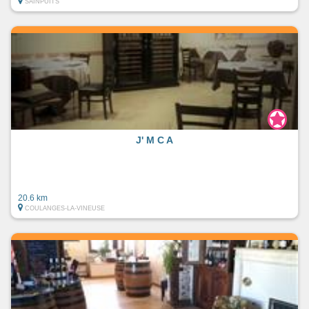
SAINPUITS
J' M C A
20.6 km
COULANGES-LA-VINEUSE