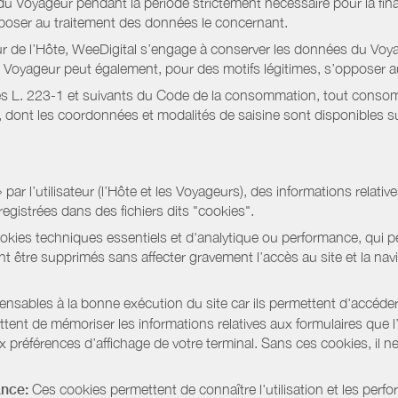
 Voyageur pendant la période strictement nécessaire pour la fina
pposer au traitement des données le concernant.
r de l’Hôte, WeeDigital s’engage à conserver les données du Voya
 Le Voyageur peut également, pour des motifs légitimes, s’opposer
s L. 223-1 et suivants du Code de la consommation, tout consommat
ont les coordonnées et modalités de saisine sont disponibles sur
r l’utilisateur (l’Hôte et les Voyageurs), des informations relatives
registrées dans des fichiers dits "cookies".
okies techniques essentiels et d'analytique ou performance, qui per
t être supprimés sans affecter gravement l’accès au site et la nav
pensables à la bonne exécution du site car ils permettent d'accéd
ent de mémoriser les informations relatives aux formulaires que l’u
x préférences d’affichage de votre terminal. Sans ces cookies, il ne 
ance:
Ces cookies permettent de connaître l'utilisation et les per