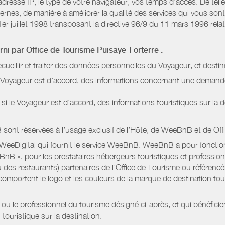
dresse IP, le type de votre navigateur, vos temps d'accès. De telle
nternes, de manière à améliorer la qualité des services qui vous 
1er juillet 1998 transposant la directive 96/9 du 11 mars 1996 relat
urni par
Office de Tourisme Puisaye-Forterre
.
ecueillir et traiter des données personnelles du Voyageur, et destin
le Voyageur est d'accord, des informations concernant une deman
i le Voyageur est d'accord, des informations touristiques sur la d
sont réservées à l’usage exclusif de l’Hôte, de WeeBnB et de
Off
 WeeDigital qui fournit le service WeeBnB. WeeBnB a pour fonctionn
eeBnB », pour les prestataires hébergeurs touristiques et professi
 des restaurants) partenaires de l’Office de Tourisme ou référencés 
mportent le logo et les couleurs de la marque de destination touri
 ou le professionnel du tourisme désigné ci-après, et qui bénéfic
 touristique sur la destination.