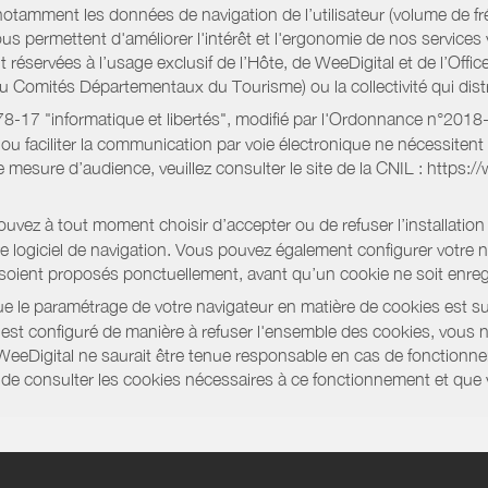
notamment les données de navigation de l’utilisateur (volume de fr
nous permettent d'améliorer l'intérêt et l'ergonomie de nos servic
réservées à l’usage exclusif de l’Hôte, de WeeDigital et de l’Offic
Comités Départementaux du Tourisme) ou la collectivité qui distri
oi 78-17 "informatique et libertés", modifié par l'Ordonnance n°2
e ou faciliter la communication par voie électronique ne nécessite
 mesure d’audience, veuillez consulter le site de la CNIL : https:/
vez à tout moment choisir d’accepter ou de refuser l’installation 
tre logiciel de navigation. Vous pouvez également configurer votre 
 soient proposés ponctuellement, avant qu’un cookie ne soit enregi
 le paramétrage de votre navigateur en matière de cookies est su
r est configuré de manière à refuser l'ensemble des cookies, vous 
WeeDigital ne saurait être tenue responsable en cas de fonctionne
 ou de consulter les cookies nécessaires à ce fonctionnement et qu