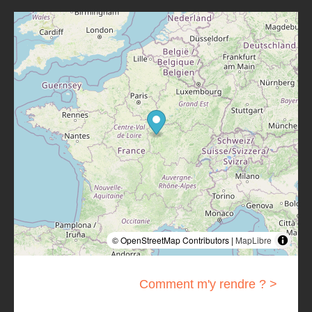
© OpenStreetMap Contributors |
MapLibre
Comment m'y rendre ? >