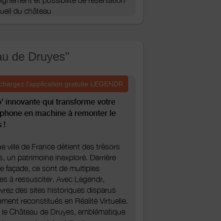
cueil du château
eau de Druyes"
chargez l'application gratuite LEGENDR
' innovante qui transforme votre
phone en machine à remonter le
 !
 ville de France détient des trésors
, un patrimoine inexploré. Derrière
 façade, ce sont de multiples
res à ressusciter. Avec Legendr,
rez des sites historiques disparus
ement reconstitués en Réalité Virtuelle.
z le Château de Druyes, emblématique