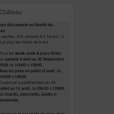
u Château
urs découverte en liberté du
eau
 : adultes : 6 € ; enfants 8 à 16 ans : 3
atuit pour les moins de 8 ans
Tous les
week-ends & jours fériés
du
samedi 4 avril au 30 Septembre
2026
de
15h00
à
18h00.
Tous les jours en juillet et août
, de
15h00
à
18h00
.
Ouverture supplémentaire du
15
juillet au 15 août
, de
09h30
à
12h00
,
les
mardis, mercredis, jeudis
et
vendredis.
gnement et possibilité de réservation