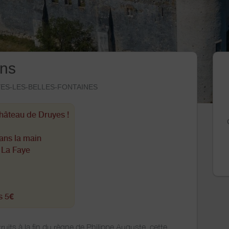
ons
DRUYES-LES-BELLES-FONTAINES
hâteau de Druyes !
ans la main
 La Faye
s 5€
uits à la fin du règne de Philippe Auguste, cette