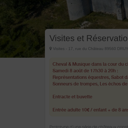
Visites et Réservati
Visites - 17, rue du Château 89560 
Cheval & Musique dans la cour du c
Samedi 8 août de 17h30 à 20h :
Représentations équestres, Sabot d
Sonneurs de trompes, Les échos de
Entracte et buvette
Entrée adulte 10€ / enfant + de 8 an
Prototype d’une série de châteaux constr