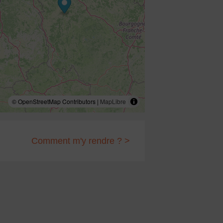
© OpenStreetMap Contributors |
MapLibre
Comment m'y rendre ? >