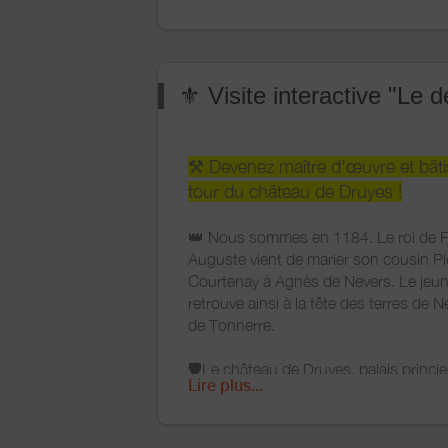
poussette. Durée : 1h. Gratuit). Visit
touristique payante.
Pour télécharger ce parcours, voici les
:
⚜️ Visite interactive "Le
Téléchargez l’application gratuit
play store ou apple store.
Sélectionnez la ville de Druyes-l
Fontaines.
⚒️ Devenez maître d'œuvre et bâti
Téléchargez gratuitement le par
tour du château de Druyes !
Besoin d’aide lors de votre bala
à activer le point d’interrogation
👑 Nous sommes en 1184. Le roi de F
de votre écran.
Auguste vient de marier son cousin Pie
Bonne aventure !
Courtenay à Agnès de Nevers. Le jeu
retrouve ainsi à la tête des terres de N
de Tonnerre.
🛡️Le château de Druyes, palais princi
Lire plus...
forteresse défensive, doit entrer dans
🏰 En tant que maître d'œuvre, vous ê