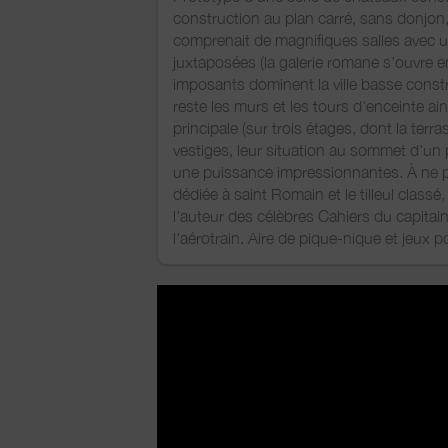
construction au plan carré, sans donjon, 
comprenait de magnifiques salles avec 
juxtaposées (la galerie romane s’ouvre en
imposants dominent la ville basse constr
reste les murs et les tours d'enceinte ai
principale (sur trois étages, dont la terr
vestiges, leur situation au sommet d'un
une puissance impressionnantes. À ne pa
dédiée à saint Romain et le tilleul classé
l'auteur des célèbres Cahiers du capitain
l'aérotrain. Aire de pique-nique et jeux 