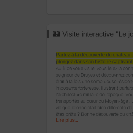
permettent d’accéder au 3ème étage 
magnifique panorama, avec table d'ori
offert à 20 km à la ronde sur la Puisaye,
confins du Morvan avec le Vézelien, l
Frétoy…
🏰 Visite interactive "Le
Depuis 2007, l’association a mis en pla
pour accompagner les enfant de 8 à 1
Partez à la découverte du château 
découverte de cette forteresse médiév
plongez dans son histoire captivant
se veut pédagogique, et peut être ada
Au fil de votre visite, vous ferez la co
jeunes enfants dès qu’ils sont accom
seigneur de Druyes et découvrirez c
adulte.
était à la fois une somptueuse résiden
Ce parcours est accompagné chaque
imposante forteresse, illustrant parfai
concours.
l'architecture militaire de l'époque. Vo
transportés au cœur du Moyen-âge , 
vie quotidienne était bien différente de
êtes prêts ? Bonne découverte du ch
Lire plus...
(Captation 360°, réalité augmentée,
et parcours inspiré de faits réels). 