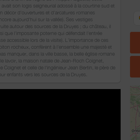
avait son logis seigneurial adossé à la courtine sud et
un décor d’ouvertures et d’arcatures romanes
core aujourd’hui sur la vallée). Ses vestiges
uite autour des sources de la Druyes ; du château, il
nsi que l'imposante poterne qui défendait l'entrée
asse accessible lors de la visite). L'importance de ces
 piton rocheux, confèrent à l'ensemble une majesté et
s manquer, dans la ville basse, la belle église romane
, le lavoir, la maison natale de Jean-Roch Coignet,
e Coignet et celle de l'ingénieur Jean Bertin, le père de
pour enfants vers les sources de la Druyes.