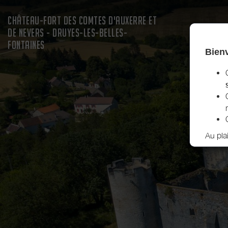
CHÂTEAU-FORT DES COMTES D'AUXERRE ET
DE NEVERS - DRUYES-LES-BELLES-
FONTAINES
Bienv
Au pla