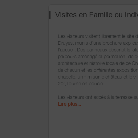
Visites en Famille ou Ind
Les visiteurs visitent librement le site
Druyes, munis d’une brochure explica
l’accueil. Des panneaux descriptifs ja
parcours aménagé et permettent de d
architecture et histoire locale de ce 
de chacun et les différentes expositio
chapelle, un film sur le château et le vi
20', tourne en boucle.
Les visiteurs ont accès à la terrasse s
apprécier le magnifique panorama de la
Lire plus...
Druyes et du village. La visite se pours
de la tour porche, par les escaliers é
dans l’épaisseur du mur avec possibilit
chemin de ronde. Charpentes et planc
tour-porche ont été parfaitement rest