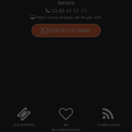
Nevers
1944 à la SNECMA. C’est là qu’il invente l’inverseur de
poussée qui équipe tous les réacteurs d’avions.
03 86 41 51 71
Dans les années 50 et 60, Jean Bertin travaille sur le
https://www.chateau-de-druyes.com
prototype d’un moyen de transport sur coussin d’air et
sans roue, l’Aérotrain.
CONTACT BY EMAIL
L’Aérotrain “Orléans”
Le 19 octobre 1971, Jacques Chancel recevait Jean
Bertin dans son émission Radioscopie.
Taper sur internet : Jean Bertin Emission Radioscopie
19 octobre 1971.
Le projet d’une ligne commerciale est d’abord soutenu
par l‘État qui en 1974 se désiste.
Jean Bertin nous quitte en 1975.
Deux expositions, une sur Jean-Roch Coignet, et une
sur Jean Bertin, sont visibles en permanence au
château.
Légendes
OUR ACTIVITIES
MY
TOURIST EVENTS
RECOMMENDATIONS