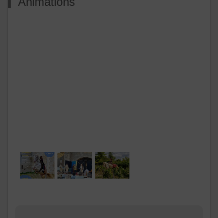
Animations
L’association des Amis du Château de Druyes réalise
depuis plus de 30 ans de nombreux aménagements sur
le site.
En plus des travaux d’entretien, des réalisations diverses
ont permis d’améliorer considérablement les conditions
de visite du Château-fort de Druyes :
aménagement de la salle d’accueil et d’exposition
installation du parcours découverte
pose de l’escalier d’accès à la poterne d’entrée
illumination du site.
L’association a su sensibiliser les propriétaires
successifs à la sauvegarde de ce patrimoine
exceptionnel, à la restauration de différentes parties du
château et stopper le processus de dégradation des
ruines. Avec l’aide du propriétaire, la herse fut restaurée,
les charpentes et escaliers de la tour-portail du Château
de Druyes remis en état.
Le propriétaire actuel a entrepris un important
programme de restauration, dont:
la tour du Sault (sud-ouest)